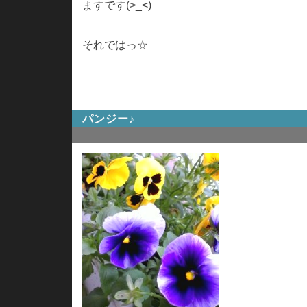
ますです(>_<)
それではっ☆
パンジー♪