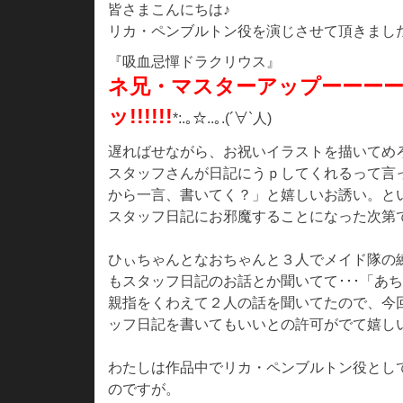
皆さまこんにちは♪
リカ・ペンブルトン役を演じさせて頂きまし
『吸血忌憚ドラクリウス』
ネ兄・マスターアップーーー
ッ!!!!!!
*:.｡☆..｡.(´∀`人)
遅ればせながら、お祝いイラストを描いてめ
スタッフさんが日記にうｐしてくれるって言
から一言、書いてく？」と嬉しいお誘い。と
スタッフ日記にお邪魔することになった次第
ひぃちゃんとなおちゃんと３人でメイド隊の
もスタッフ日記のお話とか聞いてて･･･「あちきは
親指をくわえて２人の話を聞いてたので、今
ッフ日記を書いてもいいとの許可がでて嬉し
わたしは作品中でリカ・ペンブルトン役とし
のですが。