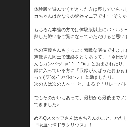
体験版で遊んでくださった方は察していらっ
カちゃんはかなりの銃器マニアです･･･そり
もちろん本編の方では体験版以上にバトルシ
熱した戦いをご覧になっていただけると思い
他の声優さんもすっごく素敵な演技ですよぉ
声優さん同士で連絡をとりあって、「今日が
んもガンバっ!! p(*＾-＾*)q」と励まされ
録に入っている方に「収録がんばったおぉぉ
って(′▽`o)ﾉﾞ ﾌｧｲﾄｫ～♪ 」と励ましたり。
次の人は次の人へ･･･と、まるで「リレーバト
でもそのかいもあって、最初から最後までノ
できました♪
めろQスタッフさんはもちろんのこと、わた
『吸血忌憚ドラクリウス』！