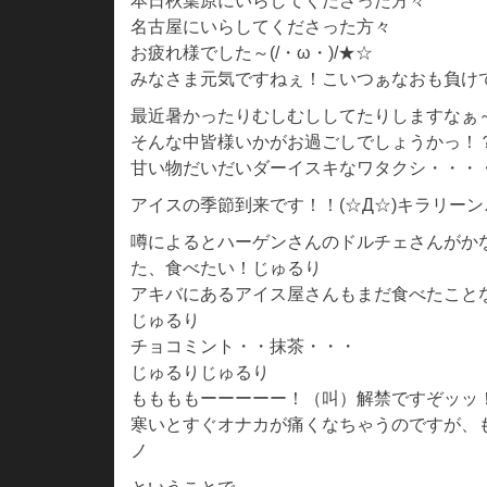
本日秋葉原にいらしてくださった方々
名古屋にいらしてくださった方々
お疲れ様でした～(/・ω・)/★☆
みなさま元気ですねぇ！こいつぁなおも負け
最近暑かったりむしむししてたりしますなぁ
そんな中皆様いかがお過ごしでしょうかっ！
甘い物だいだいダーイスキなワタクシ・・・
アイスの季節到来です！！(☆Д☆)キラリーン
噂によるとハーゲンさんのドルチェさんがか
た、食べたい！じゅるり
アキバにあるアイス屋さんもまだ食べたこと
じゅるり
チョコミント・・抹茶・・・
じゅるりじゅるり
ももももーーーーー！（叫）解禁ですぞッッ
寒いとすぐオナカが痛くなちゃうのですが、もう
ノ