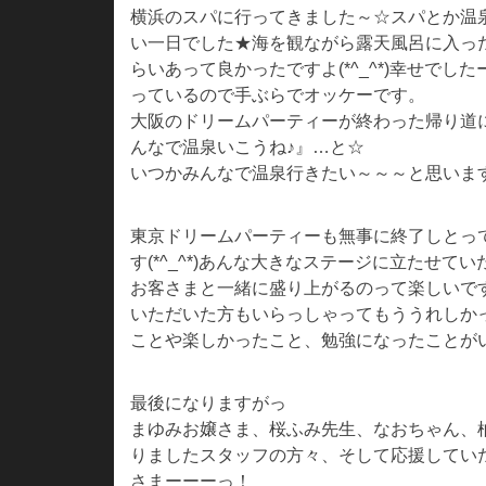
横浜のスパに行ってきました～☆スパとか温
い一日でした★海を観ながら露天風呂に入っ
らいあって良かったですよ(*^_^*)幸せでし
っているので手ぶらでオッケーです。
大阪のドリームパーティーが終わった帰り道
んなで温泉いこうね♪』…と☆
いつかみんなで温泉行きたい～～～と思いま
東京ドリームパーティーも無事に終了しとっ
す(*^_^*)あんな大きなステージに立たせて
お客さまと一緒に盛り上がるのって楽しいですp
いただいた方もいらっしゃってもううれしかった
ことや楽しかったこと、勉強になったことが
最後になりますがっ
まゆみお嬢さま、桜ふみ先生、なおちゃん、
りましたスタッフの方々、そして応援してい
さまーーーっ！