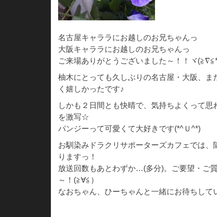
名古屋キャララにお越しのお兄ちゃんっ
大阪キャララにお越しのお兄ちゃんっ
ご来場ありがとうございました～！！ヾ(≧∇≦*
柚木にとっても久しぶりの名古屋・大阪、ま
く嬉しかったです♪
しかも２日間とも快晴で、気持ちよくって思
を激写☆
パンジーって可愛くて大好きです(*^Ｕ^*)
お馴染みドラクリサポーターズカフェでは、
りますっ！
放送回数もあとわずか…(多分)。ご要望・ご
～！(≧∀≦）
なおちゃん、ひーちゃんと一緒にお待ちして