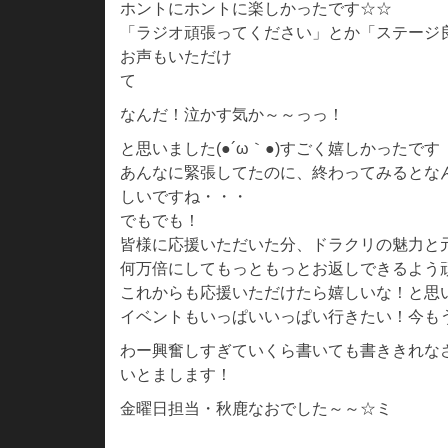
ホントにホントに楽しかったです☆☆
「ラジオ頑張ってください」とか「ステージ
お声もいただけ
て
なんだ！泣かす気か～～っっ！
と思いました(●´ω｀●)すごく嬉しかったです
あんなに緊張してたのに、終わってみるとな
しいですね・・・
でもでも！
皆様に応援いただいた分、ドラクリの魅力と
何万倍にしてもっともっとお返しできるよう
これからも応援いただけたら嬉しいな！と思います
イベントもいっぱいいっぱい行きたい！今も
わー興奮しすぎていくら書いても書ききれな
いとまします！
金曜日担当・秋鹿なおでした～～☆ミ