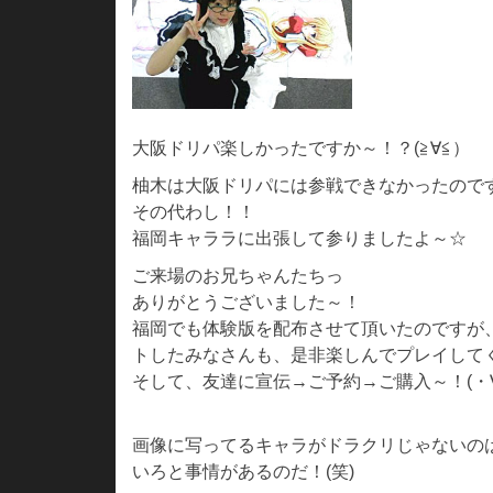
大阪ドリパ楽しかったですか～！？(≧∀≦）
柚木は大阪ドリパには参戦できなかったので
その代わし！！
福岡キャララに出張して参りましたよ～☆
ご来場のお兄ちゃんたちっ
ありがとうございました～！
福岡でも体験版を配布させて頂いたのですが
トしたみなさんも、是非楽しんでプレイしてくださ
そして、友達に宣伝→ご予約→ご購入～！(・∀
画像に写ってるキャラがドラクリじゃないの
いろと事情があるのだ！(笑)