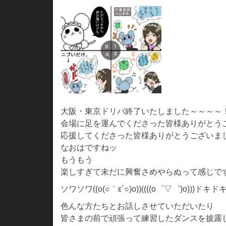
大阪・東京ドリパ終了いたしました～～～～
会場に足を運んでくださった皆様ありがとう
応援してくださった皆様ありがとうございま
なおはですねッ
もうもう
楽しすぎて未だに興奮さめやらぬって感じで
ソワソワ((o(○｀ε´○)o))((((o゜▽゜)o)))ドキド
色んな方たちとお話しさせていただいたり
皆さまの前で頑張って練習したダンスを披露