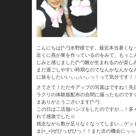
こんにちは(^-^)水野瞳です。最近本当暑く
近くに燕が巣を作っているのをみて、もぅこ
じみと感じました(^-^)雛が生まれるのが楽し
まだ過ごしやすい時期なのでなんかなんかな
に旅をしたいいぃぃいぃっ！って気分です！！
さてさて！ただ今アップの写真はですね！先
ラクリの体験版配布の合間に撮ったものです
まありがとうございます(^-^)
この日は二店舗ハシゴをしたのですが…！多
れて感激でした☆
残念ながら数が足りなくなってしまい…ゲッ
ま(>_<)ぜひっぜひっ！！また次の機会にっ