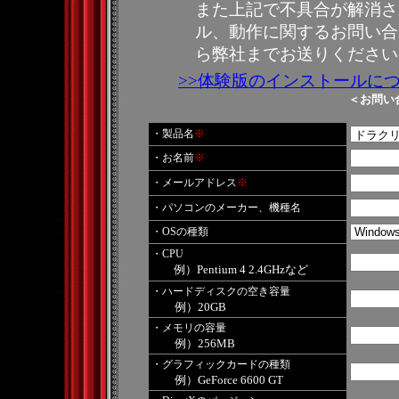
また上記で不具合が解消さ
ル、動作に関するお問い合
ら弊社までお送りください
>>体験版のインストールに
＜お問い
・製品名
※
・お名前
※
・メールアドレス
※
・パソコンのメーカー、機種名
・OSの種類
・CPU
例）Pentium 4 2.4GHzなど
・ハードディスクの空き容量
例）20GB
・メモリの容量
例）256MB
・グラフィックカードの種類
例）GeForce 6600 GT