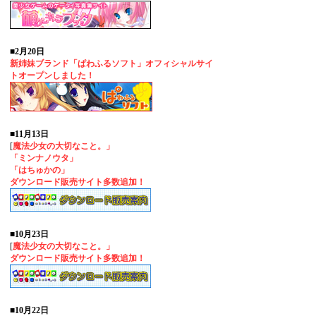
■2月20日
新姉妹ブランド「ぱわふるソフト」オフィシャルサイ
トオープンしました！
■11月13日
[
魔法少女の大切なこと。」
「ミンナノウタ」
「はちゅかの」
ダウンロード販売サイト多数追加！
■10月23日
[
魔法少女の大切なこと。」
ダウンロード販売サイト多数追加！
■10月22日