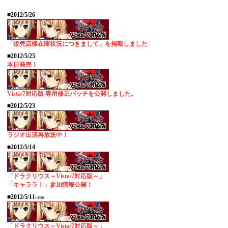
■2012/5/26
「販売店様在庫状況につきまして」を掲載しました
■2012/5/25
本日発売！
Vista/7対応版 専用修正パッチを公開しました。
■2012/5/23
ラジオ出演再放送中！
■2012/5/14
「ドラクリウス～Vista/7対応版～」
「キャララ！」参加情報公開！
■2012/5/11
「ドラクリウス～Vista/7対応版～」