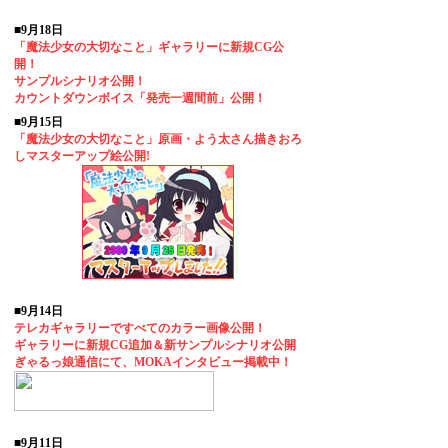
■9月18日
「魔法少女の大切なこと」ギャラリーに新規CG公
開！
サンプルシナリオ公開！
カウントダウンボイス「発売一週間前」公開！
■9月15日
「魔法少女の大切なこと」原画・よう太さん描きおろ
しマスターアップ絵公開!
■9月14日
テレカギャラリーですべてのカラー画像公開！
ギャラリーに新規CG追加＆新サンプルシナリオ公開
ぎゃるっ娘通信にて、MOKAインタビュー掲載中！
■9月11日