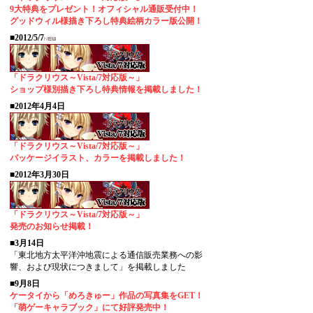
9大特典をプレゼント！オフィシャル通販受付中！
グッドウィル様描き下ろし特典絵柄カラー版公開！
■2012/5/7
「ドラクリウス～Vista/7対応版～」
ショップ様別描き下ろし特典情報を掲載しました！
■2012年4月4日
「ドラクリウス～Vista/7対応版～」
パッケージイラスト、カラーを掲載しました！
■2012年3月30日
「ドラクリウス～Vista/7対応版～」
発売のお知らせ掲載！
■3月14日
「東北地方太平洋沖地震による通信販売業務への影
響、および現状につきまして」を掲載しました
■9月8日
ケータイから「めろきゅー」作品の写真集をGET！
「萌ゲーキャラブック」にて好評発売中！