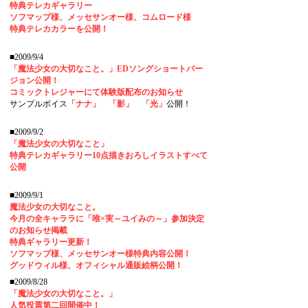
特典テレカギャラリー
ソフマップ様、メッセサンオー様、コムロード様
特典テレカカラーを公開！
■2009/9/4
「魔法少女の大切なこと。」EDソングショートバー
ジョン公開！
コミックトレジャーにて体験版配布のお知らせ
サンプルボイス
「ナナ」
「影」
「光」
公開！
■2009/9/2
「魔法少女の大切なこと」
特典テレカギャラリー10点描きおろしイラストすべて
公開
■2009/9/1
魔法少女の大切なこと。
今月の全キャララに「唯×実～ユイみの～」参加決定
のお知らせ掲載
特典ギャラリー更新！
ソフマップ様、メッセサンオー様特典内容公開！
グッドウィル様、オフィシャル通販絵柄公開！
■2009/8/28
「魔法少女の大切なこと。」
人気投票第二回開催中！