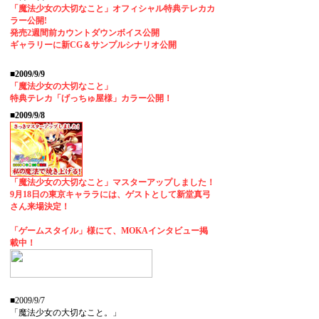
「魔法少女の大切なこと」オフィシャル特典テレカカ
ラー公開!
発売2週間前カウントダウンボイス公開
ギャラリーに新CG＆サンプルシナリオ公開
■2009/9/9
「魔法少女の大切なこと」
特典テレカ「げっちゅ屋様」カラー公開！
■2009/9/8
「魔法少女の大切なこと」マスターアップしました！
9月18日の東京キャララには、ゲストとして新堂真弓
さん来場決定！
「ゲームスタイル」様にて、MOKAインタビュー掲
載中！
■2009/9/7
「魔法少女の大切なこと。」